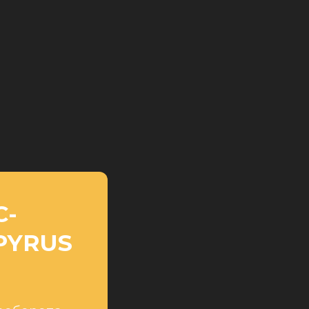
С-
PYRUS